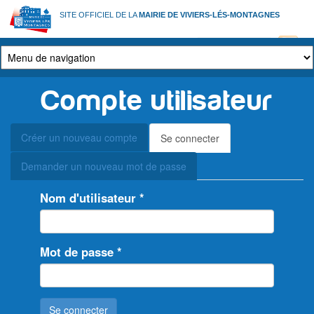
Aller
SITE OFFICIEL DE LA
MAIRIE DE VIVIERS-LÉS-MONTAGNES
au
contenu
principal
Compte utilisateur
Onglets
Créer un nouveau compte
Se connecter
(onglet
principaux
actif)
Demander un nouveau mot de passe
Nom d'utilisateur
*
Mot de passe
*
Se connecter