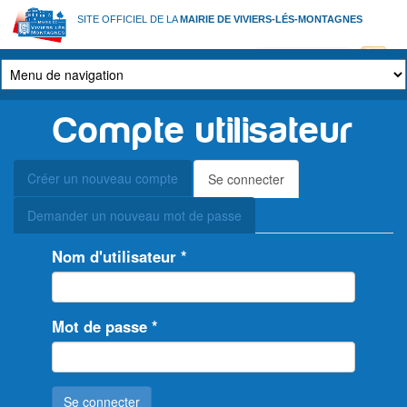
Aller
SITE OFFICIEL DE LA
MAIRIE DE VIVIERS-LÉS-MONTAGNES
au
contenu
principal
Compte utilisateur
Onglets
Créer un nouveau compte
Se connecter
(onglet
principaux
actif)
Demander un nouveau mot de passe
Nom d'utilisateur
*
Mot de passe
*
Se connecter