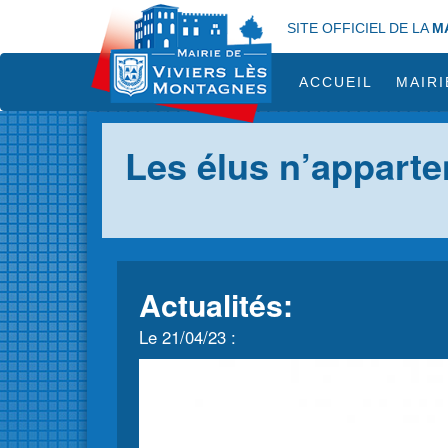
Aller
SITE OFFICIEL DE LA
M
au
contenu
principal
ACCUEIL
MAIRI
Les élus n’apparte
Actualités:
Le 21/04/23 :