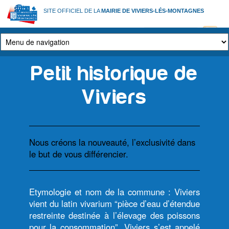
Aller
SITE OFFICIEL DE LA
MAIRIE DE VIVIERS-LÉS-MONTAGNES
au
contenu
principal
Petit historique de
Viviers
Nous créons la nouveauté, l’exclusivité dans
le but de vous différencier.
Etymologie et nom de la commune : Viviers
vient du latin vivarium “pièce d’eau d’étendue
restreinte destinée à l’élevage des poissons
pour la consommation”. Viviers s’est appelé