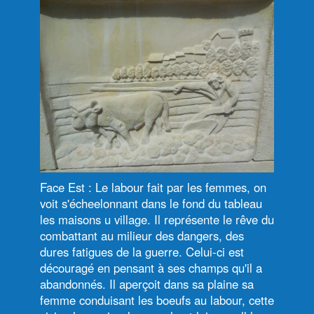
Face Est : Le labour fait par les femmes, on
voit s'écheelonnant dans le fond du tableau
les maisons u village. Il représente le rêve du
combattant au milieur des dangers, des
dures fatigues de la guerre. Celui-ci est
découragé en pensant à ses champs qu'il a
abandonnés. Il aperçoit dans sa plaine sa
femme conduisant les boeufs au labour, cette