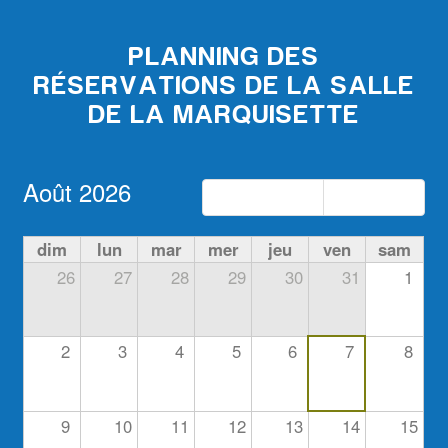
PLANNING DES
RÉSERVATIONS DE LA SALLE
DE LA MARQUISETTE
Août 2026
Précédent
Suivant
dim
lun
mar
mer
jeu
ven
sam
26
27
28
29
30
31
1
2
3
4
5
6
7
8
9
10
11
12
13
14
15