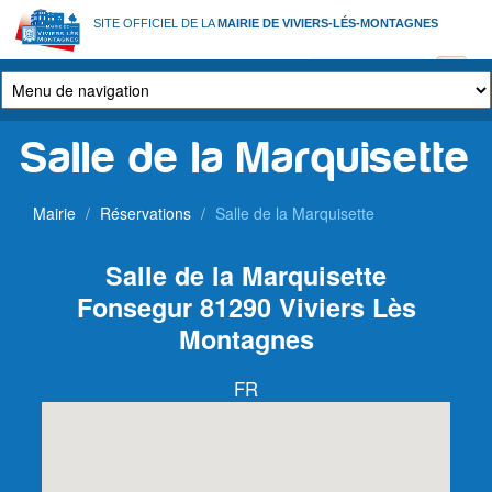
Aller
SITE OFFICIEL DE LA
MAIRIE DE VIVIERS-LÉS-MONTAGNES
au
contenu
principal
Salle de la Marquisette
Mairie
Réservations
Salle de la Marquisette
Salle de la Marquisette
Fonsegur
81290 Viviers Lès
Montagnes
FR