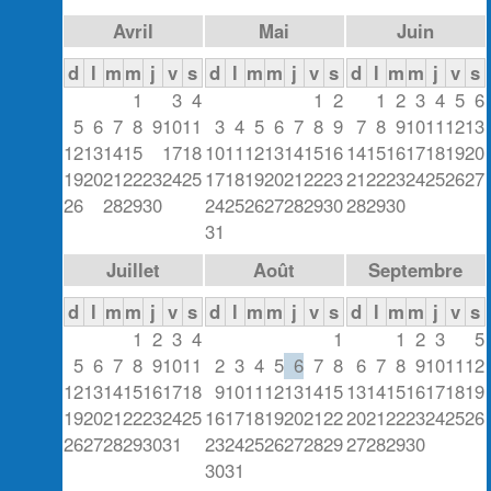
Avril
Mai
Juin
d
l
m
m
j
v
s
d
l
m
m
j
v
s
d
l
m
m
j
v
s
1
2
3
4
1
2
1
2
3
4
5
6
5
6
7
8
9
10
11
3
4
5
6
7
8
9
7
8
9
10
11
12
13
12
13
14
15
16
17
18
10
11
12
13
14
15
16
14
15
16
17
18
19
20
19
20
21
22
23
24
25
17
18
19
20
21
22
23
21
22
23
24
25
26
27
26
27
28
29
30
24
25
26
27
28
29
30
28
29
30
31
Juillet
Août
Septembre
d
l
m
m
j
v
s
d
l
m
m
j
v
s
d
l
m
m
j
v
s
1
2
3
4
1
1
2
3
4
5
5
6
7
8
9
10
11
2
3
4
5
6
7
8
6
7
8
9
10
11
12
12
13
14
15
16
17
18
9
10
11
12
13
14
15
13
14
15
16
17
18
19
19
20
21
22
23
24
25
16
17
18
19
20
21
22
20
21
22
23
24
25
26
26
27
28
29
30
31
23
24
25
26
27
28
29
27
28
29
30
30
31