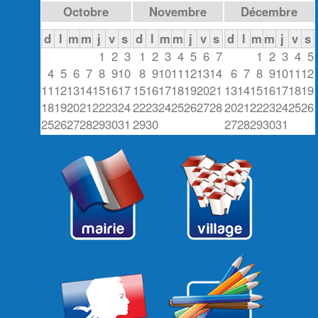
Octobre
Novembre
Décembre
d
l
m
m
j
v
s
d
l
m
m
j
v
s
d
l
m
m
j
v
s
1
2
3
1
2
3
4
5
6
7
1
2
3
4
5
4
5
6
7
8
9
10
8
9
10
11
12
13
14
6
7
8
9
10
11
12
11
12
13
14
15
16
17
15
16
17
18
19
20
21
13
14
15
16
17
18
19
18
19
20
21
22
23
24
22
23
24
25
26
27
28
20
21
22
23
24
25
26
25
26
27
28
29
30
31
29
30
27
28
29
30
31