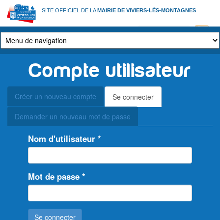
Aller
SITE OFFICIEL DE LA
MAIRIE DE VIVIERS-LÉS-MONTAGNES
au
contenu
principal
Compte utilisateur
Onglets
Créer un nouveau compte
Se connecter
(onglet
principaux
actif)
Demander un nouveau mot de passe
Nom d'utilisateur
*
Mot de passe
*
Se connecter