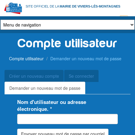
Aller
SITE OFFICIEL DE LA
MAIRIE DE VIVIERS-LÉS-MONTAGNES
au
contenu
principal
Compte utilisateur
Compte utilisateur
Demander un nouveau mot de passe
Onglets
Créer un nouveau compte
Se connecter
principaux
Demander un nouveau mot de passe
(onglet
actif)
Nom d'utilisateur ou adresse
électronique.
*
Envoyer nouveau mot de passe par courriel