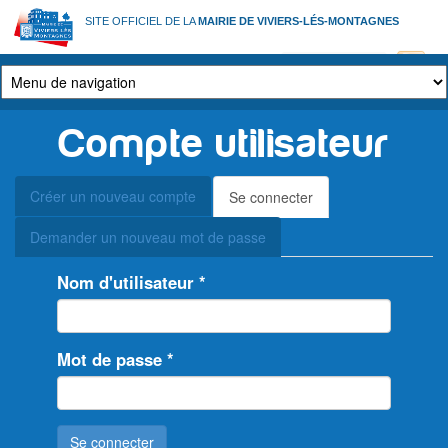
Aller
SITE OFFICIEL DE LA
MAIRIE DE VIVIERS-LÉS-MONTAGNES
au
contenu
principal
Compte utilisateur
Onglets
Créer un nouveau compte
Se connecter
(onglet
principaux
actif)
Demander un nouveau mot de passe
Nom d'utilisateur
*
Mot de passe
*
Se connecter