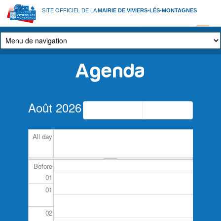
Aller
SITE OFFICIEL DE LA
MAIRIE DE VIVIERS-LÉS-MONTAGNES
au
contenu
principal
Agenda
Onglets
Août 2026
principaux
Précédent
Suivant
All day
Before
01
01
02